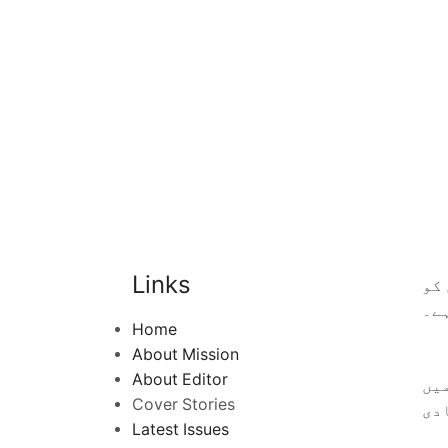
Links
کو
ے۔
Home
About Mission
About Editor
یں
Cover Stories
دی
Latest Issues