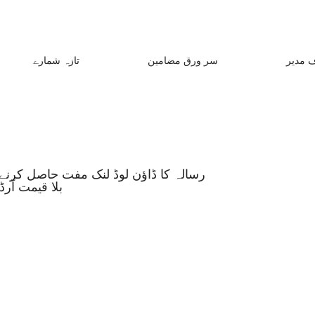
 مدیر
سر ورق مضامین
تازہ شمارے
رسالہ کا ڈاؤن لوڈ لنک مفت حاصل کرنے 
بلا قیمت آر