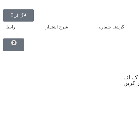
لاگ اِن
گزشتہ شمارے
شرح اشتہار
رابطہ
0
کے لئے
ڈر کریں