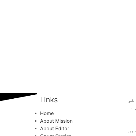
Links
کو
ے۔
Home
About Mission
About Editor
یں