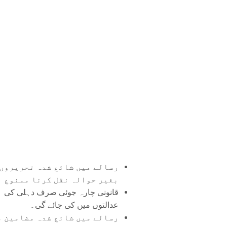
رسالے میں شائع شدہ تحریروں 
بغیر حوالہ نقل کرنا ممنوع ہ
قانونی چارہ جوئی صرف دہلی کی
عدالتوں میں کی جائے گی۔
رسالے میں شائع شدہ مضامین م