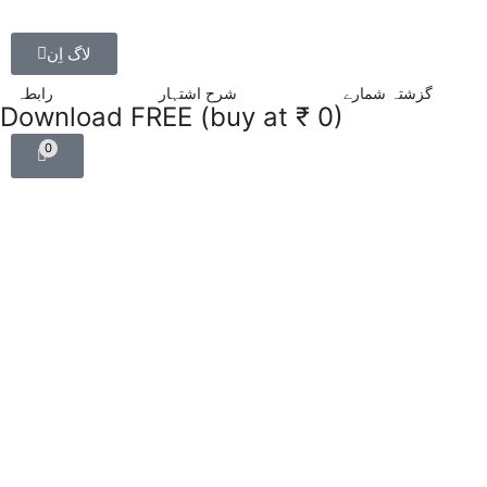
لاگ اِن
گزشتہ شمارے
شرح اشتہار
رابطہ
Download FREE (buy at ₹ 0)
0