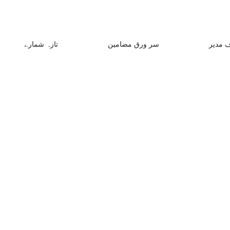
 مدیر
سر ورق مضامین
تازہ شمارے