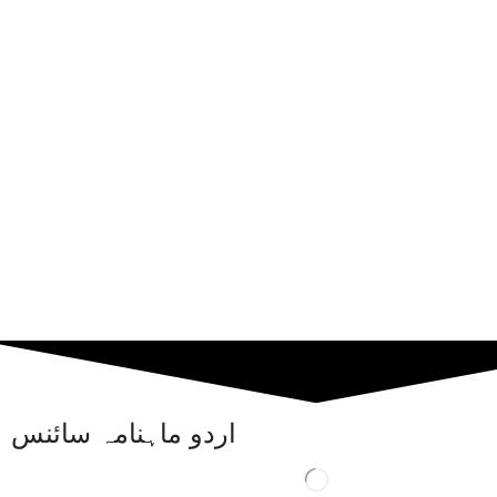
اردو ماہنامہ سائنس