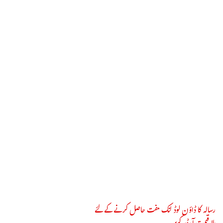
رسالہ کا ڈاؤن لوڈ لنک مفت حاصل کرنے کے لئے