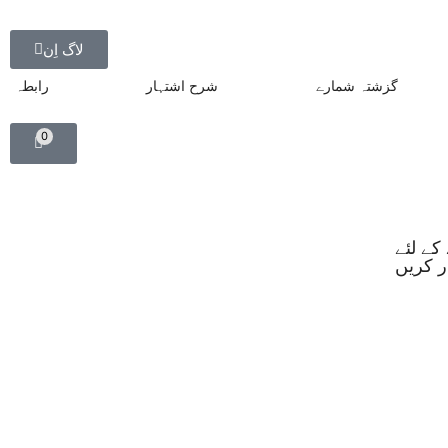
لاگ اِن
گزشتہ شمارے
شرح اشتہار
رابطہ
0
کے لئے
ڈر کریں