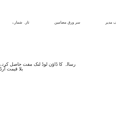
 مدیر
سر ورق مضامین
تازہ شمارے
رسالہ کا ڈاؤن لوڈ لنک مفت حاصل کرنے 
بلا قیمت آر