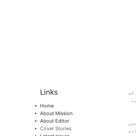
Links
کو
ے۔
Home
About Mission
About Editor
یں
Cover Stories
دی