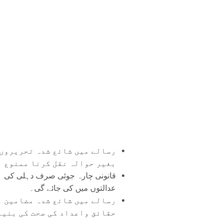
رسالے میں شائع شدہ تحریروں 
بغیر حوالہ نقل کرنا ممنوع ہ
قانونی چارہ جوئی صرف دہلی کی
عدالتوں میں کی جائے گی۔
رسالے میں شائع شدہ مضامین م
حقائق واعداد کی صحت کی بنیا