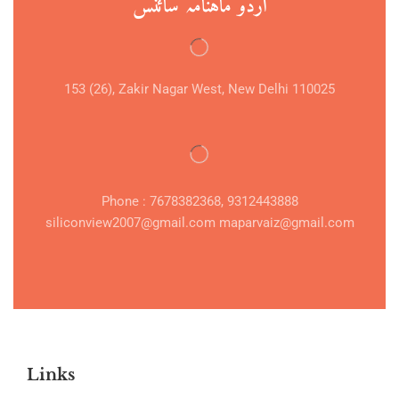
اردو ماہنامہ سائنس
153 (26), Zakir Nagar West, New Delhi 110025
Phone : 7678382368, 9312443888
siliconview2007@gmail.com maparvaiz@gmail.com
Links