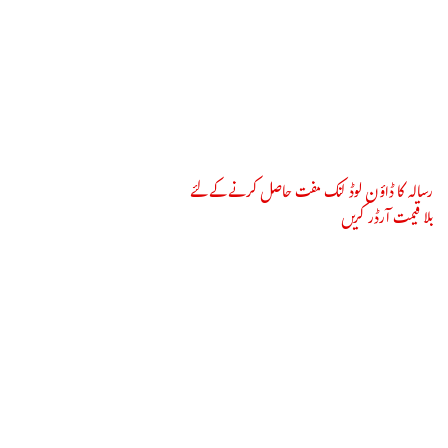
رسالہ کا ڈاؤن لوڈ لنک مفت حاصل کرنے کے لئے
بلا قیمت آرڈر کریں