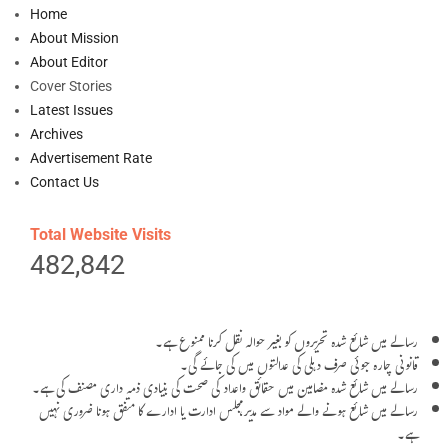
Home
About Mission
About Editor
Cover Stories
Latest Issues
Archives
Advertisement Rate
Contact Us
Total Website Visits
482,842
رسالے میں شائع شدہ تحریروں کو بغیر حوالہ نقل کرنا ممنوع ہے۔
قانونی چارہ جوئی صرف دہلی کی عدالتوں میں کی جائے گی۔
رسالے میں شائع شدہ مضامین میں حقائق واعداد کی صحت کی بنیادی ذمہ داری مصنف کی ہے۔
رسالے میں شائع ہونے والے مواد سے مدیر،مجلس ادارت یا ادارے کا متفق ہونا ضروری نہیں
ہے۔