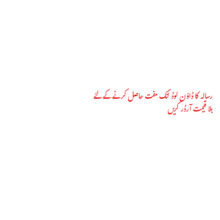
رسالہ کا ڈاؤن لوڈ لنک مفت حاصل کرنے کے لئے
بلا قیمت آرڈر کریں