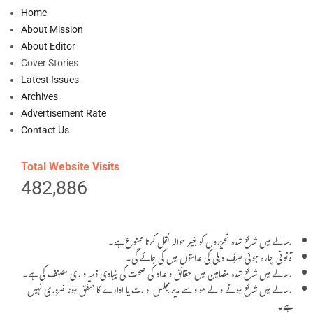
Home
About Mission
About Editor
Cover Stories
Latest Issues
Archives
Advertisement Rate
Contact Us
Total Website Visits
482,886
رسالے میں شائع شدہ تحریروں کو بغیر حوالہ نقل کرنا ممنوع ہے۔
قانونی چارہ جوئی صرف دہلی کی عدالتوں میں کی جائے گی۔
رسالے میں شائع شدہ مضامین میں حقائق واعداد کی صحت کی بنیادی ذمہ داری مصنف کی ہے۔
رسالے میں شائع ہونے والے مواد سے مدیر،مجلس ادارت یا ادارے کا متفق ہونا ضروری نہیں
ہے۔