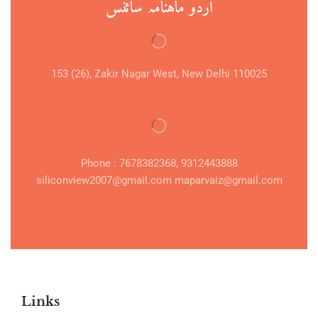
اردو ماہنامہ سائنس
153 (26), Zakir Nagar West, New Delhi 110025
Phone : 7678382368, 9312443888
siliconview2007@gmail.com maparvaiz@gmail.com
Links