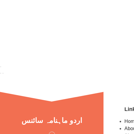
Lin
اردو ماہنامہ سائنس
Ho
Abou