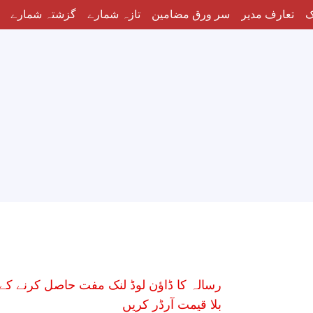
ک
تعارف مدیر
سر ورق مضامین
تازہ شمارے
گزشتہ شمارے
رسالہ کا ڈاؤن لوڈ لنک مفت حاصل کرنے کے 
بلا قیمت آرڈر کریں