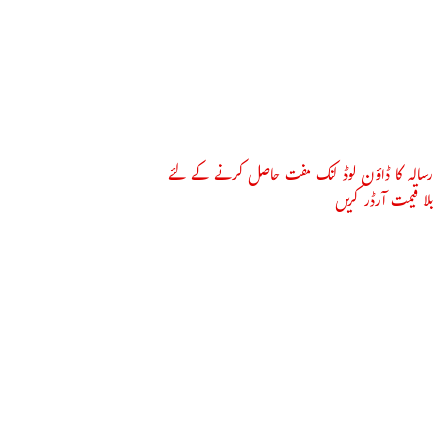
رسالہ کا ڈاؤن لوڈ لنک مفت حاصل کرنے کے لئے
بلا قیمت آرڈر کریں