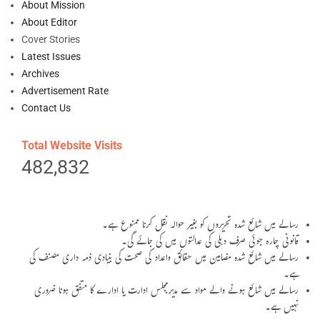
About Mission
About Editor
Cover Stories
Latest Issues
Archives
Advertisement Rate
Contact Us
Total Website Visits
482,832
رسالے میں شائع شدہ تحریروں کو بغیر حوالہ نقل کرنا ممنوع ہے۔
قانونی چارہ جوئی صرف دہلی کی عدالتوں میں کی جائے گی۔
رسالے میں شائع شدہ مضامین میں حقائق واعداد کی صحت کی بنیادی ذمہ داری مصنف کی
ہے۔
رسالے میں شائع ہونے والے مواد سے مدیر،مجلس ادارت یا ادارے کا متفق ہونا ضروری
نہیں ہے۔