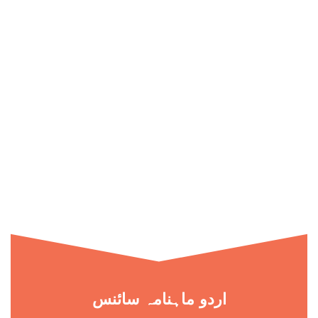
اردو ماہنامہ سائنس