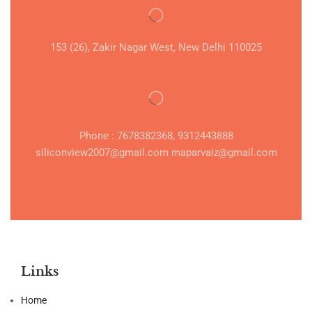
153 (26), Zakir Nagar West, New Delhi 110025
Phone : 7678382368, 9312443888
siliconview2007@gmail.com maparvaiz@gmail.com
Links
Home