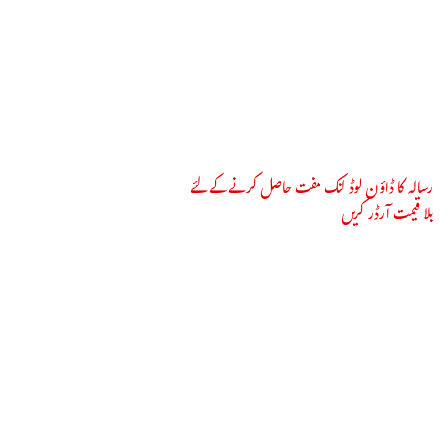
رسالہ کا ڈاؤن لوڈ لنک مفت حاصل کرنے کے لئے
بلا قیمت آرڈر کریں