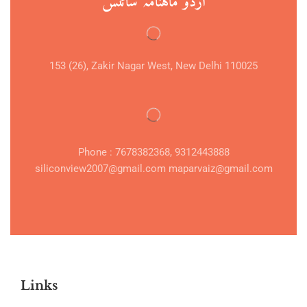
اردو ماہنامہ سائنس
153 (26), Zakir Nagar West, New Delhi 110025
Phone : 7678382368, 9312443888
siliconview2007@gmail.com maparvaiz@gmail.com
Links