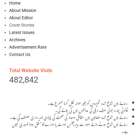
Home
About Mission
About Editor
Cover Stories
Latest Issues
Archives
Advertisement Rate
Contact Us
Total Website Visits
482,842
رسالے میں شائع شدہ تحریروں کو بغیر حوالہ نقل کرنا ممنوع ہے۔
قانونی چارہ جوئی صرف دہلی کی عدالتوں میں کی جائے گی۔
رسالے میں شائع شدہ مضامین میں حقائق واعداد کی صحت کی بنیادی ذمہ داری مصنف کی ہے۔
رسالے میں شائع ہونے والے مواد سے مدیر،مجلس ادارت یا ادارے کا متفق ہونا ضروری نہیں
ہے۔