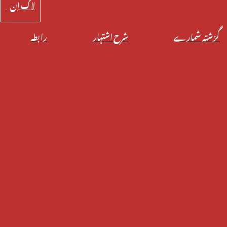
لاگ اِن
لاگ اِن
گزشتہ شمارے
شرح اشتہار
رابطہ
0