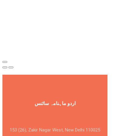
اردو ماہنامہ سائنس
153 (26), Zakir Nagar West, New Delhi 110025