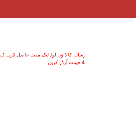
رسالہ کا ڈاؤن لوڈ لنک مفت حاصل کرنے کے 
بلا قیمت آرڈر کریں