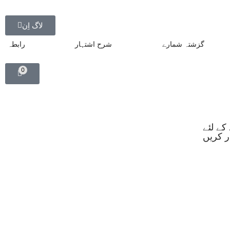
لاگ اِن
گزشتہ شمارے
شرح اشتہار
رابطہ
0
کے لئے
ڈر کریں