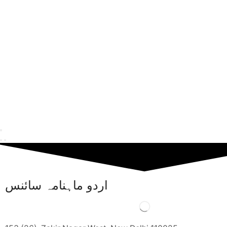
اردو ماہنامہ سائنس