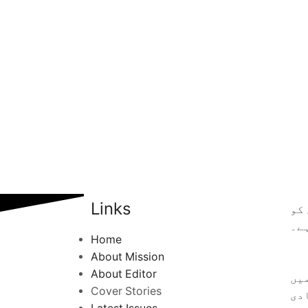
Links
کو
ے۔
Home
About Mission
About Editor
یں
Cover Stories
دی