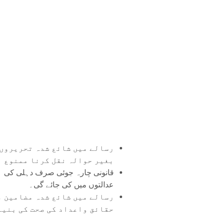
رسالے میں شائع شدہ تحریروں 
بغیر حوالہ نقل کرنا ممنوع ہ
قانونی چارہ جوئی صرف دہلی کی
عدالتوں میں کی جائے گی۔
رسالے میں شائع شدہ مضامین م
حقائق واعداد کی صحت کی بنیا