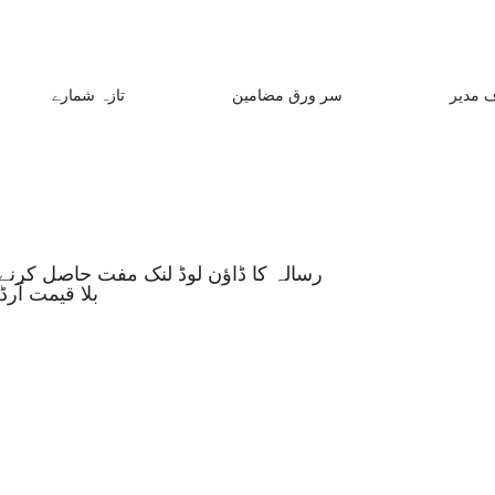
 مدیر
سر ورق مضامین
تازہ شمارے
رسالہ کا ڈاؤن لوڈ لنک مفت حاصل کرنے 
بلا قیمت آر