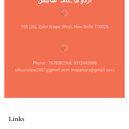
اردو ماہنامہ سائنس
153 (26), Zakir Nagar West, New Delhi 110025
Phone : 7678382368, 9312443888
siliconview2007@gmail.com maparvaiz@gmail.com
Links