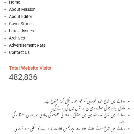
Home
About Mission
About Editor
Cover Stories
Latest Issues
Archives
Advertisement Rate
Contact Us
Total Website Visits
482,836
رسالے میں شائع شدہ تحریروں کو بغیر حوالہ نقل کرنا ممنوع ہے۔
قانونی چارہ جوئی صرف دہلی کی عدالتوں میں کی جائے گی۔
رسالے میں شائع شدہ مضامین میں حقائق واعداد کی صحت کی بنیادی ذمہ داری مصنف کی
ہے۔
رسالے میں شائع ہونے والے مواد سے مدیر،مجلس ادارت یا ادارے کا متفق ہونا ضروری