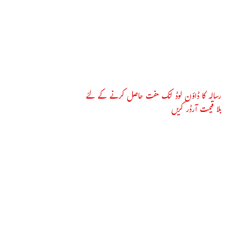
رسالہ کا ڈاؤن لوڈ لنک مفت حاصل کرنے کے لئے
بلا قیمت آرڈر کریں