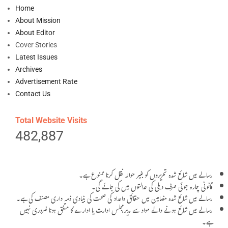
Home
About Mission
About Editor
Cover Stories
Latest Issues
Archives
Advertisement Rate
Contact Us
Total Website Visits
482,887
رسالے میں شائع شدہ تحریروں کو بغیر حوالہ نقل کرنا ممنوع ہے۔
قانونی چارہ جوئی صرف دہلی کی عدالتوں میں کی جائے گی۔
رسالے میں شائع شدہ مضامین میں حقائق واعداد کی صحت کی بنیادی ذمہ داری مصنف کی ہے۔
رسالے میں شائع ہونے والے مواد سے مدیر،مجلس ادارت یا ادارے کا متفق ہونا ضروری نہیں
ہے۔