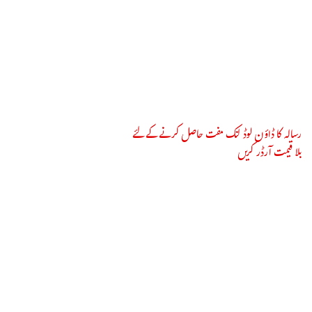
رسالہ کا ڈاؤن لوڈ لنک مفت حاصل کرنے کے لئے
بلا قیمت آرڈر کریں