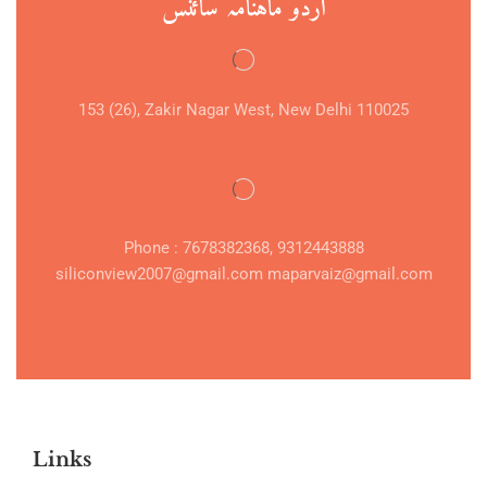
اردو ماہنامہ سائنس
153 (26), Zakir Nagar West, New Delhi 110025
Phone : 7678382368, 9312443888
siliconview2007@gmail.com maparvaiz@gmail.com
Links