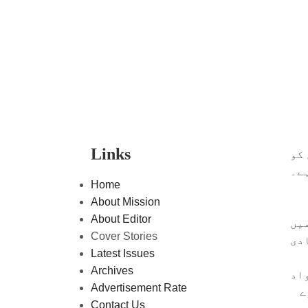
Links
کو
ے۔
Home
About Mission
About Editor
یں
Cover Stories
دی
Latest Issues
Archives
اد
Advertisement Rate
ے
Contact Us