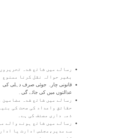
رسالے میں شائع شدہ تحریروں 
بغیر حوالہ نقل کرنا ممنوع ہ
قانونی چارہ جوئی صرف دہلی کی
عدالتوں میں کی جائے گی۔
رسالے میں شائع شدہ مضامین م
حقائق واعداد کی صحت کی بنیا
ذمہ داری مصنف کی ہے۔
رسالے میں شائع ہونے والے مو
سے مدیر،مجلس ادارت یا ادار