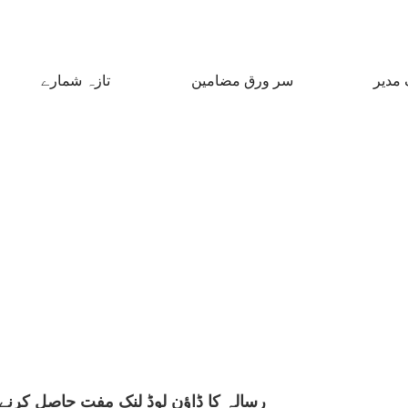
 مدیر
سر ورق مضامین
تازہ شمارے
رسالہ کا ڈاؤن لوڈ لنک مفت حاصل کرنے 