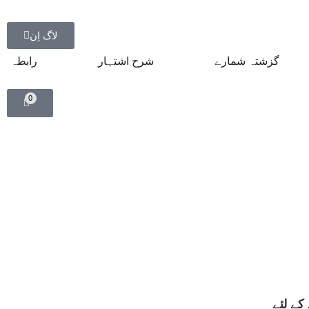
لاگ اِن
گزشتہ شمارے
شرح اشتہار
رابطہ
0
کے لئے