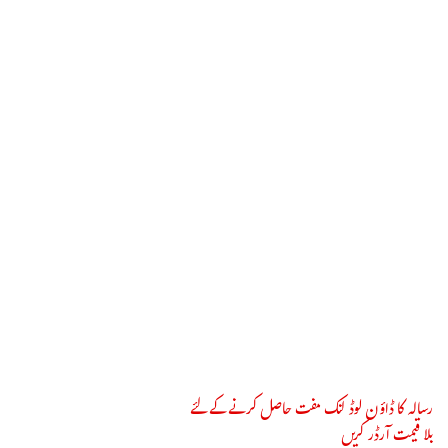
رسالہ کا ڈاؤن لوڈ لنک مفت حاصل کرنے کے لئے
بلا قیمت آرڈر کریں