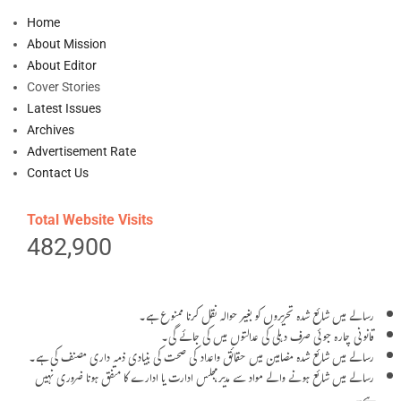
Home
About Mission
About Editor
Cover Stories
Latest Issues
Archives
Advertisement Rate
Contact Us
Total Website Visits
482,900
رسالے میں شائع شدہ تحریروں کو بغیر حوالہ نقل کرنا ممنوع ہے۔
قانونی چارہ جوئی صرف دہلی کی عدالتوں میں کی جائے گی۔
رسالے میں شائع شدہ مضامین میں حقائق واعداد کی صحت کی بنیادی ذمہ داری مصنف کی ہے۔
رسالے میں شائع ہونے والے مواد سے مدیر،مجلس ادارت یا ادارے کا متفق ہونا ضروری نہیں
ہے۔