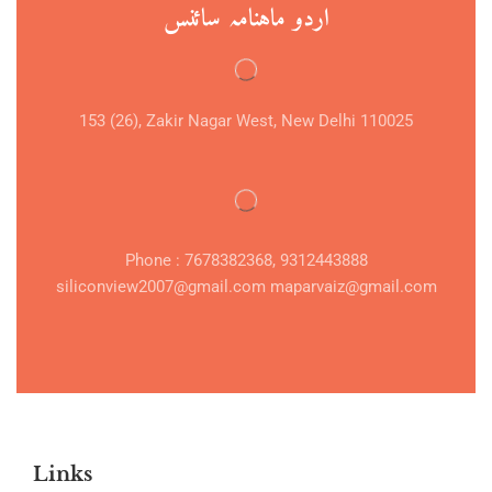
اردو ماہنامہ سائنس
153 (26), Zakir Nagar West, New Delhi 110025
Phone : 7678382368, 9312443888
siliconview2007@gmail.com maparvaiz@gmail.com
Links