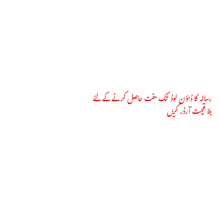
رسالہ کا ڈاؤن لوڈ لنک مفت حاصل کرنے کے لئے
بلا قیمت آرڈر کریں