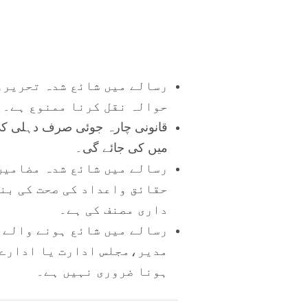
رسالے میں شائع شدہ تحریرو
حوالہ نقل کرنا ممنوع ہے۔
قانونی چارہ جوئی صرف دہلی کی
میں کی جائے گی۔
رسالے میں شائع شدہ مضامین
حقائق واعداد کی صحت کی بن
داری مصنف کی ہے۔
رسالے میں شائع ہونے والے 
مدیر،مجلس ادارت یا ادارے 
ہونا ضروری نہیں ہے۔