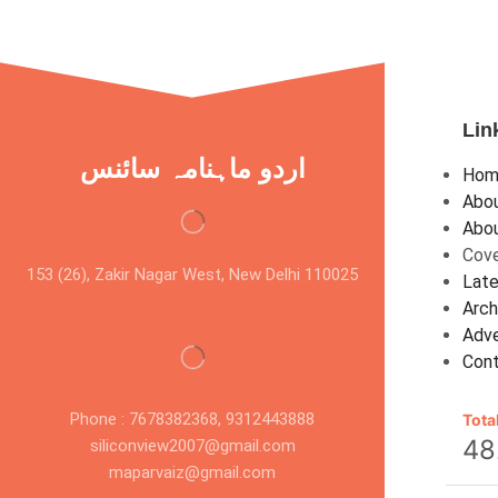
Lin
اردو ماہنامہ سائنس
Hom
Abou
Abou
Cove
153 (26), Zakir Nagar West, New Delhi 110025
Late
Arch
Adve
Con
Phone : 7678382368, 9312443888
Tota
48
siliconview2007@gmail.com
maparvaiz@gmail.com