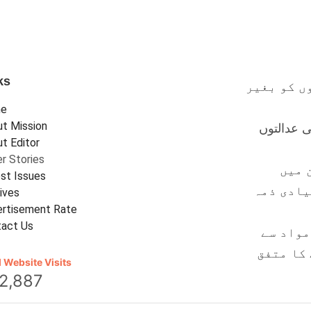
ks
ں کو بغیر
e
t Mission
 عدالتوں
t Editor
r Stories
 میں
st Issues
یادی ذمہ
ives
rtisement Rate
tact Us
مواد سے
کا متفق
l Website Visits
2,887