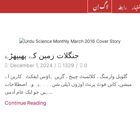
لاگ اِن
تہار
رابطہ
Cover Story
جنگلات زمین کے پھیپھڑے
December 1, 2024
/
1329
/
0
گلوبل وارمنگ ، کلائمیٹ چینج ، گرین ہاؤس ایفکٹ کاربن اے
میشن، کابن فوٹ پرنٹ اوژون ڈپلی شن۔۔۔۔یہ وہ اصطلاحات
ہیں جو ایک عام آدمی...
Continue Reading