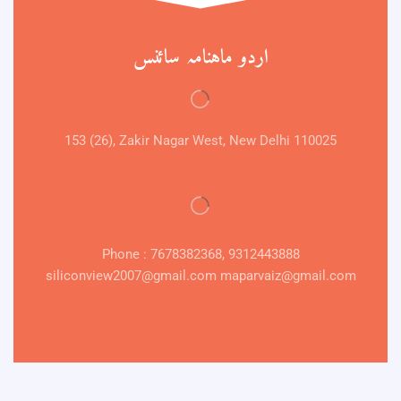
اردو ماہنامہ سائنس
153 (26), Zakir Nagar West, New Delhi 110025
Phone : 7678382368, 9312443888
siliconview2007@gmail.com maparvaiz@gmail.com