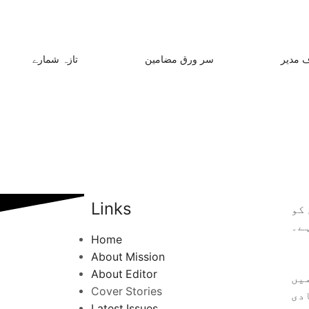
 مدیر
سر ورق مضامین
تازہ شمارے
Links
کو
ے۔
Home
About Mission
About Editor
یں
Cover Stories
دی
Latest Issues