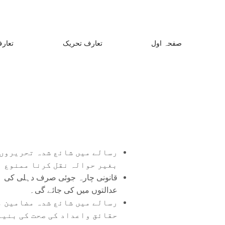
صفحہ اول
تعارف تحریک
تعارف
رسالے میں شائع شدہ تحریروں 
بغیر حوالہ نقل کرنا ممنوع ہ
قانونی چارہ جوئی صرف دہلی کی
عدالتوں میں کی جائے گی۔
رسالے میں شائع شدہ مضامین م
حقائق واعداد کی صحت کی بنیا