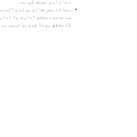
ذمہ داری مصنف کی ہے۔
رسالے میں شائع ہونے والے مو
سے مدیر،مجلس ادارت یا ادار
کا متفق ہونا ضروری نہیں ہے۔