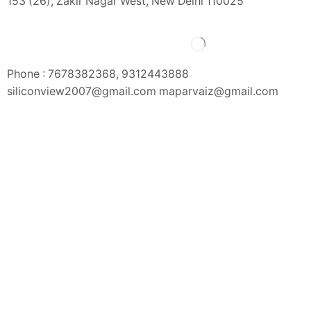
153 (26), Zakir Nagar West, New Delhi 110025
Phone : 7678382368, 9312443888
siliconview2007@gmail.com maparvaiz@gmail.com