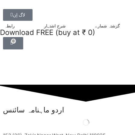
لاگ اِن
گزشتہ شمارے
شرح اشتہار
رابطہ
Download FREE (buy at ₹ 0)
0
اردو ماہنامہ سائنس