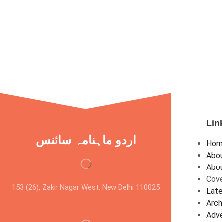
Lin
اردو ماہنامہ سائنس
Hom
Abou
Abou
Cove
153 (26), Zakir Nagar West, New Delhi 110025
Late
Arch
Adve