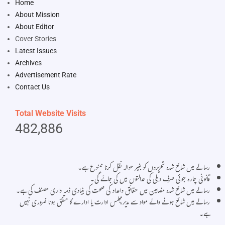
Home
About Mission
About Editor
Cover Stories
Latest Issues
Archives
Advertisement Rate
Contact Us
Total Website Visits
482,886
رسالے میں شائع شدہ تحریروں کو بغیر حوالہ نقل کرنا ممنوع ہے۔
قانونی چارہ جوئی صرف دہلی کی عدالتوں میں کی جائے گی۔
رسالے میں شائع شدہ مضامین میں حقائق واعداد کی صحت کی بنیادی ذمہ داری مصنف کی ہے۔
رسالے میں شائع ہونے والے مواد سے مدیر،مجلس ادارت یا ادارے کا متفق ہونا ضروری نہیں
ہے۔