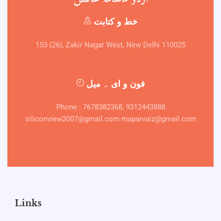
خط و کتابت
153 (26), Zakir Nagar West, New Delhi 110025
فون و ای ۔ میل
Phone : 7678382368, 9312443888
siliconview2007@gmail.com maparvaiz@gmail.com
Links