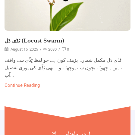
ٹڈی دَل (Locust Swarm)
August 15, 2025
/
2080
/
0
ٹڈی دَل مکمل شمارہ پڑھئے کون ہے جو لفظ ٹِڈّی سے واقف
نہیں۔ چھوٹے بچوں سے پوچھئے و ہ بھی ٹِڈّی کی پوری تفصیل
آپ...
Continue Reading
اردو ماہنامہ سائنس