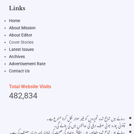
Links
Home
About Mission
About Editor
Cover Stories
Latest Issues
Archives
Advertisement Rate
Contact Us
Total Website Visits
482,834
رسالے میں شائع شدہ تحریروں کو بغیر حوالہ نقل کرنا ممنوع ہے۔
قانونی چارہ جوئی صرف دہلی کی عدالتوں میں کی جائے گی۔
رسالے میں شائع شدہ مضامین میں حقائق واعداد کی صحت کی بنیادی ذمہ داری مصنف کی ہے۔