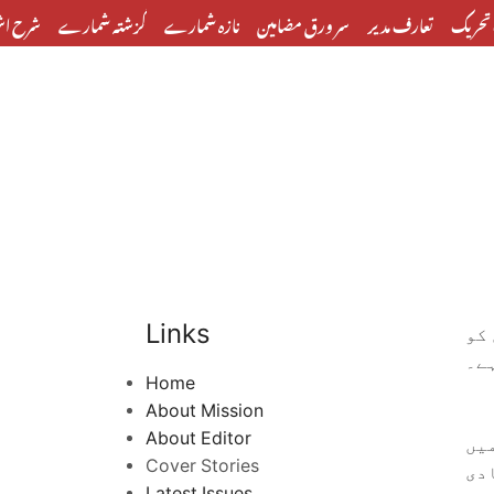
تحریک
تعارف مدیر
سر ورق مضامین
تازہ شمارے
گزشتہ شمارے
شرح اش
Links
کو
ے۔
Home
About Mission
About Editor
یں
Cover Stories
دی
Latest Issues