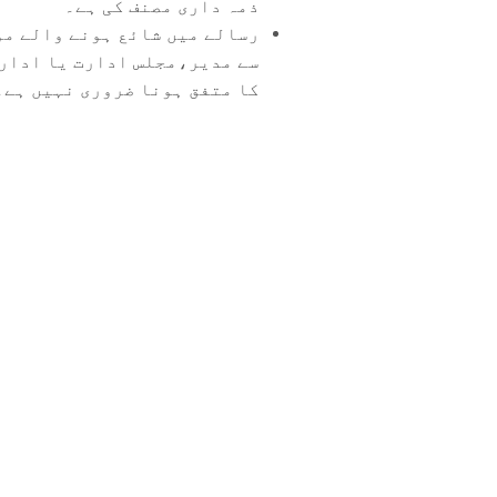
ذمہ داری مصنف کی ہے۔
رسالے میں شائع ہونے والے مو
سے مدیر،مجلس ادارت یا ادار
کا متفق ہونا ضروری نہیں ہے۔