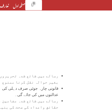
صفحہ اول
تعارف 
0
رسالے میں شائع شدہ تحریروں 
بغیر حوالہ نقل کرنا ممنوع ہ
قانونی چارہ جوئی صرف دہلی کی
عدالتوں میں کی جائے گی۔
رسالے میں شائع شدہ مضامین م
حقائق واعداد کی صحت کی بنیا