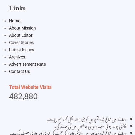
Links
Home
About Mission
About Editor
Cover Stories
Latest Issues
Archives
Advertisement Rate
Contact Us
Total Website Visits
482,880
رسالے میں شائع شدہ تحریروں کو بغیر حوالہ نقل کرنا ممنوع ہے۔
قانونی چارہ جوئی صرف دہلی کی عدالتوں میں کی جائے گی۔
رسالے میں شائع شدہ مضامین میں حقائق واعداد کی صحت کی بنیادی ذمہ داری مصنف کی ہے۔