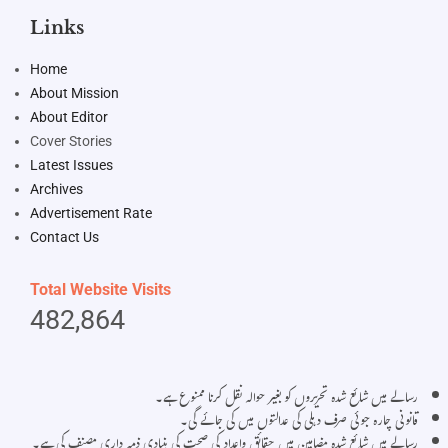
Links
Home
About Mission
About Editor
Cover Stories
Latest Issues
Archives
Advertisement Rate
Contact Us
Total Website Visits
482,864
رسالے میں شائع شدہ تحریروں کو بغیر حوالہ نقل کرنا ممنوع ہے۔
قانونی چارہ جوئی صرف دہلی کی عدالتوں میں کی جائے گی۔
رسالے میں شائع شدہ مضامین میں حقائق واعداد کی صحت کی بنیادی ذمہ داری مصنف کی ہے۔