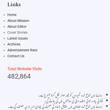
Links
Home
About Mission
About Editor
Cover Stories
Latest Issues
Archives
Advertisement Rate
Contact Us
Total Website Visits
482,864
رسالے میں شائع شدہ تحریروں کو بغیر حوالہ نقل کرنا ممنوع ہے۔
قانونی چارہ جوئی صرف دہلی کی عدالتوں میں کی جائے گی۔
رسالے میں شائع شدہ مضامین میں حقائق واعداد کی صحت کی بنیادی ذمہ داری مصنف کی ہے۔